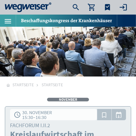
STARTSEITE
STARTSEITE
NOVEMBER
30. NOVEMBER
15:30
–
16:30
FACHFORUM I.II.2
Kreislaufwirtschaft im